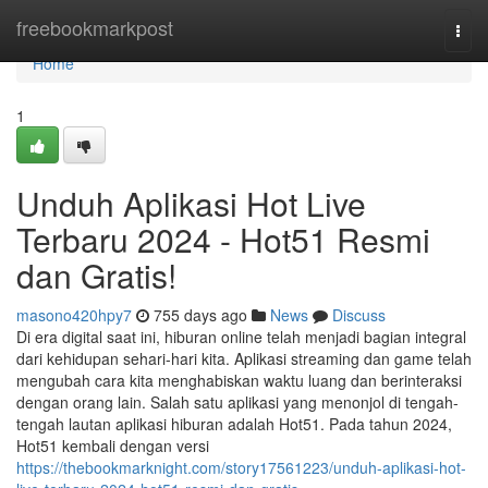
Home
freebookmarkpost
Togg
navi
Home
1
Unduh Aplikasi Hot Live
Terbaru 2024 - Hot51 Resmi
dan Gratis!
masono420hpy7
755 days ago
News
Discuss
Di era digital saat ini, hiburan online telah menjadi bagian integral
dari kehidupan sehari-hari kita. Aplikasi streaming dan game telah
mengubah cara kita menghabiskan waktu luang dan berinteraksi
dengan orang lain. Salah satu aplikasi yang menonjol di tengah-
tengah lautan aplikasi hiburan adalah Hot51. Pada tahun 2024,
Hot51 kembali dengan versi
https://thebookmarknight.com/story17561223/unduh-aplikasi-hot-