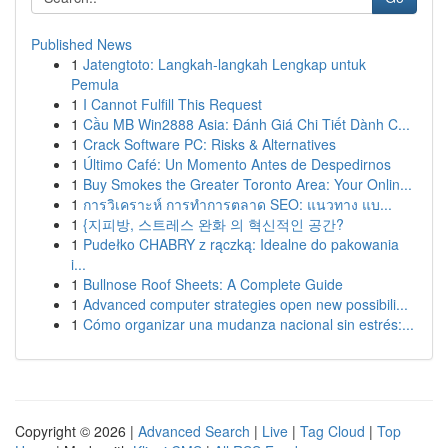
Published News
1
Jatengtoto: Langkah-langkah Lengkap untuk
Pemula
1
I Cannot Fulfill This Request
1
Cầu MB Win2888 Asia: Đánh Giá Chi Tiết Dành C...
1
Crack Software PC: Risks & Alternatives
1
Último Café: Un Momento Antes de Despedirnos
1
Buy Smokes the Greater Toronto Area: Your Onlin...
1
การวิเคราะห์ การทำการตลาด SEO: แนวทาง แบ...
1
{지피방, 스트레스 완화 의 혁신적인 공간?
1
Pudełko CHABRY z rączką: Idealne do pakowania
i...
1
Bullnose Roof Sheets: A Complete Guide
1
Advanced computer strategies open new possibili...
1
Cómo organizar una mudanza nacional sin estrés:...
Copyright © 2026 |
Advanced Search
|
Live
|
Tag Cloud
|
Top