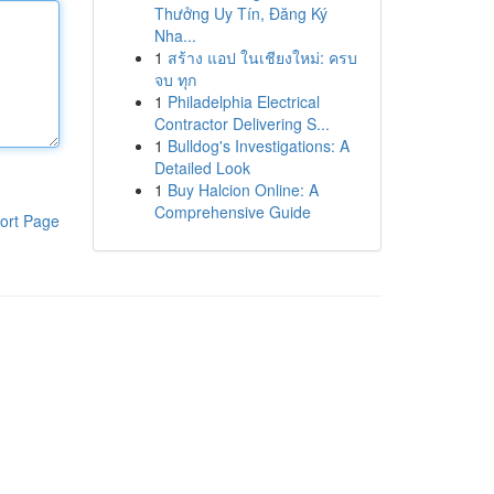
Thưởng Uy Tín, Đăng Ký
Nha...
1
สร้าง แอป ในเชียงใหม่: ครบ
จบ ทุก
1
Philadelphia Electrical
Contractor Delivering S...
1
Bulldog's Investigations: A
Detailed Look
1
Buy Halcion Online: A
Comprehensive Guide
ort Page