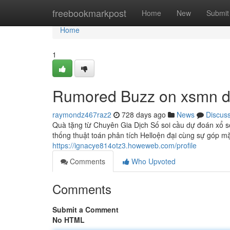
Home
freebookmarkpost
Home
New
Submit
Home
1
Rumored Buzz on xsmn d
raymondz467raz2
728 days ago
News
Discus
Quà tặng từ Chuyên Gia Dịch Số soi cầu dự đoán xổ 
thống thuật toán phân tích Helloện đại cùng sự góp m
https://ignacye814otz3.howeweb.com/profile
Comments
Who Upvoted
Comments
Submit a Comment
No HTML