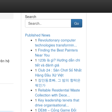
Search
Go
Published News
1
Revolutionary computer
technologies transformin...
1
Finding the Best Painters
Near You
1
123b là gì? Hướng dẫn chi
rên hệ
tiết và đánh giá
1
Club 24 : Sân Chơi Số Nhất
Hàng Đầu Xứ Việt
1
장안동호빠, 그 밤의 향락은
뭐인가
1
Reliable Residential Waste
Collection with Dece...
1
Key leadership tenets that
drive organisational...
1
DE88 – Cổng Game Đổi