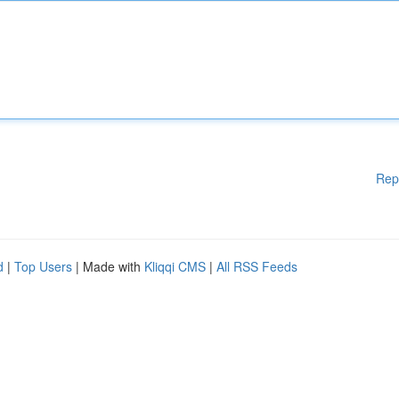
Rep
d
|
Top Users
| Made with
Kliqqi CMS
|
All RSS Feeds