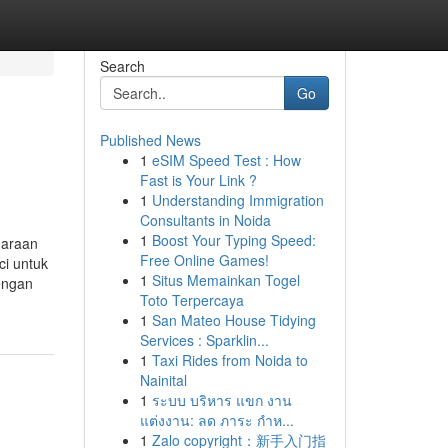
Search
Go
Published News
1
eSIM Speed Test : How
Fast is Your Link ?
1
Understanding Immigration
Consultants in Noida
1
Boost Your Typing Speed:
daraan
Free Online Games!
ci untuk
1
Situs Memainkan Togel
dengan
Toto Terpercaya
1
San Mateo House Tidying
Services : Sparklin...
1
Taxi Rides from Noida to
Nainital
1
ระบบ บริหาร แขก งาน
แต่งงาน: ลด ภาระ กำห...
1
Zalo copyright：新手入门指