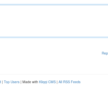
Rep
d
|
Top Users
| Made with
Kliqqi CMS
|
All RSS Feeds