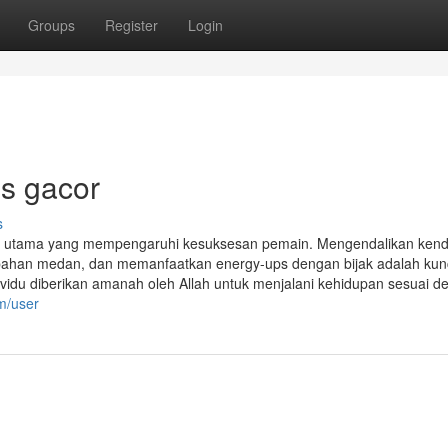
Groups
Register
Login
us gacor
s
or utama yang mempengaruhi kesuksesan pemain. Mengendalikan ken
ubahan medan, dan memanfaatkan energy-ups dengan bijak adalah kun
dividu diberikan amanah oleh Allah untuk menjalani kehidupan sesuai 
om/user