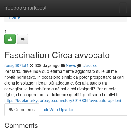
Home
freebookmarkpost
Togg
navi
Home
1
Fascination Circa avvocato
russg307tut4
609 days ago
News
Discuss
Per farlo, deve individuo eternamente aggiornato sulle ultime
novità normative, in occasione simile da poter prospettare ai cari
clienti le soluzioni legali più adeguate. Sei alla studio tra
sorveglianza immobiliare e né sai a chi rivolgerti? Per queste
righe, ci occuperemo tra delineare quelli i quali sono i motivi In
https://bookmarkyourpage.com/story3916635/avvocato-opzioni
Comments
Who Upvoted
Comments