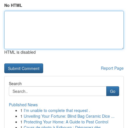
No HTML
HTML is disabled
Report Page
Search
Go
Published News
1
I'm unable to complete that request .
1
Unveiling Your Fortune: Blind Bag Ceramic Dice ...
1
Protecting Your Home: A Guide to Pest Control
1
Cours de photo à Fribourg : Démarrez dès ...