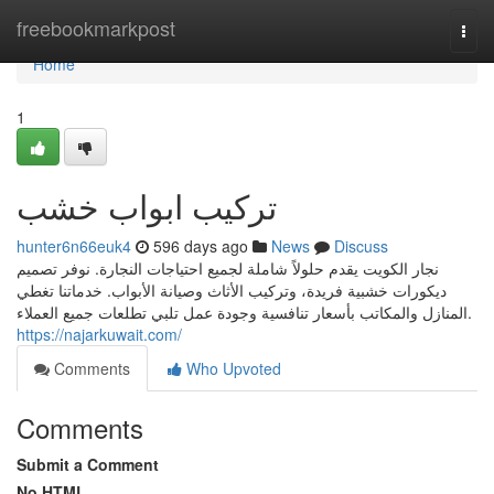
Home
freebookmarkpost
Togg
navi
Home
1
تركيب ابواب خشب
hunter6n66euk4
596 days ago
News
Discuss
نجار الكويت يقدم حلولاً شاملة لجميع احتياجات النجارة. نوفر تصميم
ديكورات خشبية فريدة، وتركيب الأثاث وصيانة الأبواب. خدماتنا تغطي
المنازل والمكاتب بأسعار تنافسية وجودة عمل تلبي تطلعات جميع العملاء.
https://najarkuwait.com/
Comments
Who Upvoted
Comments
Submit a Comment
No HTML