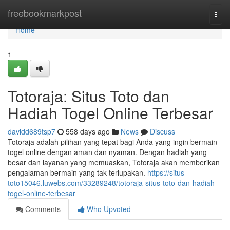
Home
freebookmarkpost
Togg
navi
Home
1
Totoraja: Situs Toto dan
Hadiah Togel Online Terbesar
davidd689tsp7
558 days ago
News
Discuss
Totoraja adalah pilihan yang tepat bagi Anda yang ingin bermain
togel online dengan aman dan nyaman. Dengan hadiah yang
besar dan layanan yang memuaskan, Totoraja akan memberikan
pengalaman bermain yang tak terlupakan.
https://situs-
toto15046.luwebs.com/33289248/totoraja-situs-toto-dan-hadiah-
togel-online-terbesar
Comments
Who Upvoted