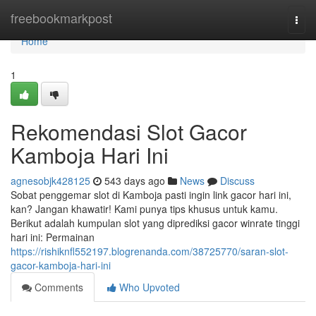
Home
freebookmarkpost
Togg
navi
Home
1
Rekomendasi Slot Gacor
Kamboja Hari Ini
agnesobjk428125
543 days ago
News
Discuss
Sobat penggemar slot di Kamboja pasti ingin link gacor hari ini,
kan? Jangan khawatir! Kami punya tips khusus untuk kamu.
Berikut adalah kumpulan slot yang diprediksi gacor winrate tinggi
hari ini: Permainan
https://rishiknfl552197.blogrenanda.com/38725770/saran-slot-
gacor-kamboja-hari-ini
Comments
Who Upvoted