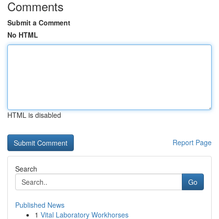
Comments
Submit a Comment
No HTML
HTML is disabled
Report Page
Search
Go
Published News
1
Vital Laboratory Workhorses