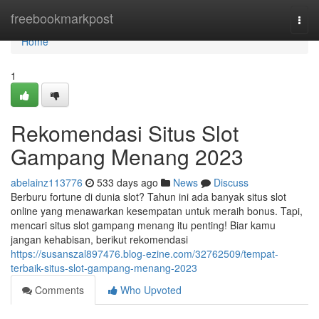
Home
freebookmarkpost
Togg
navi
Home
1
Rekomendasi Situs Slot
Gampang Menang 2023
abelainz113776
533 days ago
News
Discuss
Berburu fortune di dunia slot? Tahun ini ada banyak situs slot
online yang menawarkan kesempatan untuk meraih bonus. Tapi,
mencari situs slot gampang menang itu penting! Biar kamu
jangan kehabisan, berikut rekomendasi
https://susanszal897476.blog-ezine.com/32762509/tempat-
terbaik-situs-slot-gampang-menang-2023
Comments
Who Upvoted