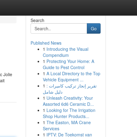
Search
Go
Published News
1
Introducing the Visual
Compendium
1
Protecting Your Home: A
Guide to Pest Control
1
A Local Directory to the Top
c Jolie
Vehicle Equipment ...
ait
1
تقرير إنجاز تركيب كاميرات :
دليل شامل
1
Unleash Creativity: Your
Assorted 6d6 Ceramic D...
1
Looking for The Irrigation
Shop Hunter Products...
1
The Easton, MA Crane
Services
1
IPTV: De Toekomst van