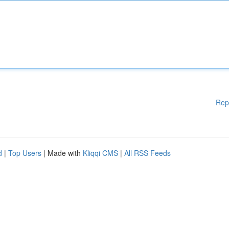
Rep
d
|
Top Users
| Made with
Kliqqi CMS
|
All RSS Feeds