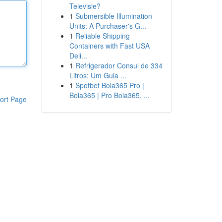
Televisie?
1
Submersible Illumination
Units: A Purchaser's G...
1
Reliable Shipping
Containers with Fast USA
Deli...
1
Refrigerador Consul de 334
Litros: Um Guia ...
1
Spotbet Bola365 Pro |
Bola365 | Pro Bola365, ...
ort Page