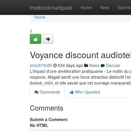
Home
freebookmarkpost
Home
New
Submit
Home
1
Voyance discount audiote
ericz579cfi5
534 days ago
News
Discuss
L'impact d’une amélioration pratiquante - Le matin du 
voyance, Magali sentit une force attractive distinctif l
évolué, mûri, et elle savait que cet ouvrage marquerai
Comments
Who Upvoted
Comments
Submit a Comment
No HTML