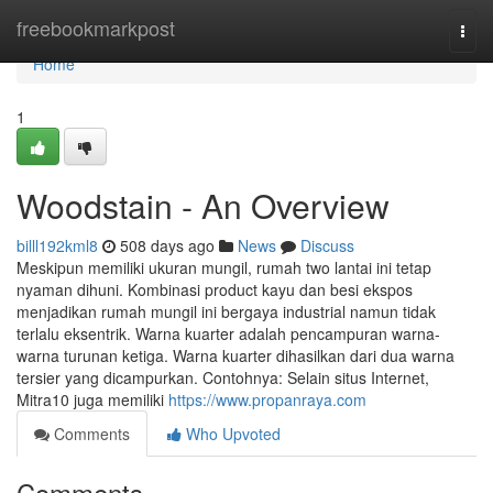
Home
freebookmarkpost
Togg
navi
Home
1
Woodstain - An Overview
billl192kml8
508 days ago
News
Discuss
Meskipun memiliki ukuran mungil, rumah two lantai ini tetap
nyaman dihuni. Kombinasi product kayu dan besi ekspos
menjadikan rumah mungil ini bergaya industrial namun tidak
terlalu eksentrik. Warna kuarter adalah pencampuran warna-
warna turunan ketiga. Warna kuarter dihasilkan dari dua warna
tersier yang dicampurkan. Contohnya: Selain situs Internet,
Mitra10 juga memiliki
https://www.propanraya.com
Comments
Who Upvoted
Comments