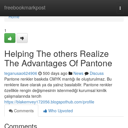
Home
freebookmarkpost
Togg
navi
Home
1
Helping The others Realize
The Advantages Of Pantone
teganusao624906
500 days ago
News
Discuss
Pantone renkler baskıda CMYK mantığı ile oluşturulmaz. Bu
renklere ilave olarak ya da yalnız basılabilir. Pantone renkler
özellikle rengin değişmesinin istenmediği kurumsal kimlik
çalışmalarında tercih
https://blakemvey172056.blogspothub.com/profile
Comments
Who Upvoted
Comments