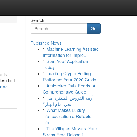
Search
Go
Published News
1
Machine Learning Assisted
Information for Impro...
1
Start Your Application
Today
1
Leading Crypto Betting
puis
Platforms: Your 2026 Guide
les dont
1
Amibroker Data Feeds: A
arme-
Comprehensive Guide
1
أزمة القروض المتعثرة: هل
نحن أمام انهيار؟
1
What Makes Luxury
Transportation a Reliable
Tra...
1
The Villages Movers: Your
Stress-Free Relocati...