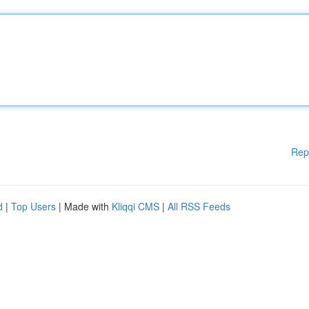
Rep
d
|
Top Users
| Made with
Kliqqi CMS
|
All RSS Feeds