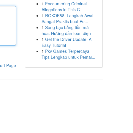
1
Encountering Criminal
Allegations in This C...
1
ROKOK88: Langkah Awal
Sangat Praktis buat Pe...
1
Sòng bạc bằng tiền mã
hóa: Hướng dẫn toàn diện
1
Get the Driver Update: A
Easy Tutorial
1
Pkv Games Terpercaya:
Tips Lengkap untuk Pemai...
ort Page