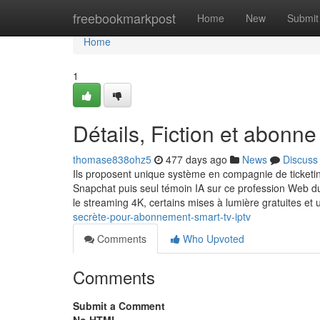
Home
freebookmarkpost
Home
New
Submit
Home
1
Détails, Fiction et abonne 
thomase838ohz5
477 days ago
News
Discuss
Ils proposent unique système en compagnie de ticketin
Snapchat puis seul témoin IA sur ce profession Web du 
le streaming 4K, certains mises à lumière gratuites et 
secrète-pour-abonnement-smart-tv-iptv
Comments
Who Upvoted
Comments
Submit a Comment