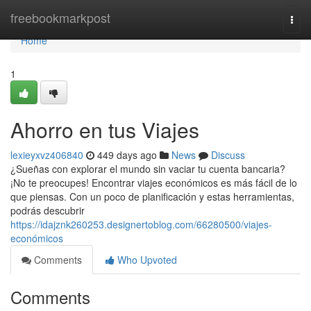
Home
freebookmarkpost
Togg
navi
Home
1
Ahorro en tus Viajes
lexieyxvz406840
449 days ago
News
Discuss
¿Sueñas con explorar el mundo sin vaciar tu cuenta bancaria?
¡No te preocupes! Encontrar viajes económicos es más fácil de lo
que piensas. Con un poco de planificación y estas herramientas,
podrás descubrir
https://idajznk260253.designertoblog.com/66280500/viajes-
económicos
Comments
Who Upvoted
Comments