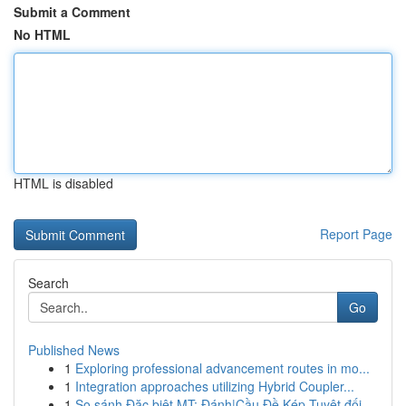
Submit a Comment
No HTML
HTML is disabled
Report Page
Search
Go
Published News
1
Exploring professional advancement routes in mo...
1
Integration approaches utilizing Hybrid Coupler...
1
So sánh Đặc biệt MT: Đánh|Cầu Đề Kép Tuyệt đối