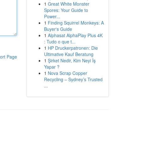
1
Great White Monster
Spores: Your Guide to
Power...
1
Finding Squirrel Monkeys: A
Buyer's Guide
1
Alphasat AlphaPlay Plus 4K
: Tudo o que t...
1
HP Druckerpatronen: Die
Ultimative Kauf Beratung
ort Page
1
Şirket Nedir, Kim Neyi İş
Yapar ?
1
Nova Scrap Copper
Recycling – Sydney’s Trusted
...