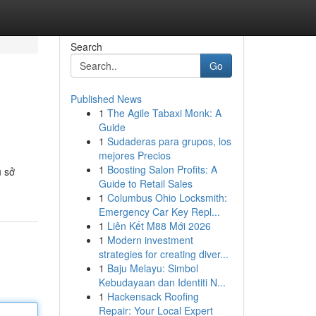
Search
Go
Published News
1
The Agile Tabaxi Monk: A
Guide
1
Sudaderas para grupos, los
mejores Precios
1
Boosting Salon Profits: A
ụ sở
Guide to Retail Sales
1
Columbus Ohio Locksmith:
Emergency Car Key Repl...
1
Liên Kết M88 Mới 2026
1
Modern investment
strategies for creating diver...
1
Baju Melayu: Simbol
Kebudayaan dan Identiti N...
1
Hackensack Roofing
Repair: Your Local Expert