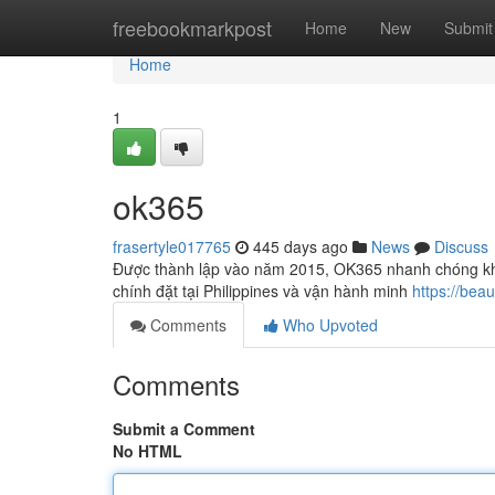
Home
freebookmarkpost
Home
New
Submit
Home
1
ok365
frasertyle017765
445 days ago
News
Discuss
Được thành lập vào năm 2015, OK365 nhanh chóng khẳng 
chính đặt tại Philippines và vận hành minh
https://bea
Comments
Who Upvoted
Comments
Submit a Comment
No HTML