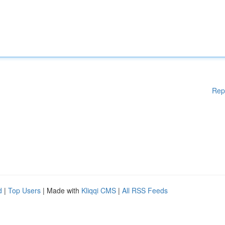
Rep
d
|
Top Users
| Made with
Kliqqi CMS
|
All RSS Feeds