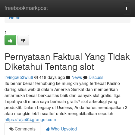
Home
freebookmarkpost
Togg
navi
Home
1
Pernyataan Faktual Yang Tidak
Diketahui Tentang slot
irvingo653wiu6
418 days ago
News
Discuss
Itu benar-benar terhubung ke mungkin yang terhebat Kasino
daring situs web di dalam Amerika Serikat dan memberikan
antarmuka besar-berkualitas baik dan banyak slot gratis. tiga
Tepatnya di mana saya bermain gratis? slot arkeologi yang
produktif. Dalam Legacy of Useless, Anda harus mendapatkan 3
atau mungkin lebih scatter untuk mengakibatkan sepuluh
https://raja404granger.com
Comments
Who Upvoted