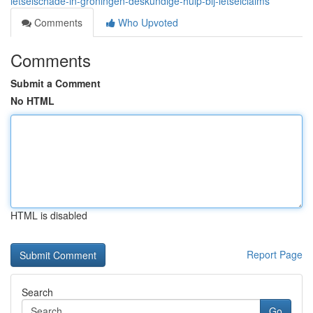
letselschade-in-groningen-deskundige-hulp-bij-letselclaims
Comments
Who Upvoted
Comments
Submit a Comment
No HTML
HTML is disabled
Report Page
Search
Go