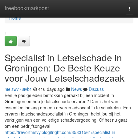
Home
freebookmarkpost
Togg
navi
Home
1
Specialist in Letselschade in
Groningen: De Beste Keuze
voor Jouw Letselschadezaak
nielsw778ivb1
416 days ago
News
Discuss
Ben je pas geleden betrokken geraakt bij een incident in
Groningen en heb je letselschade ervaren? Dan is het van
essentieel belang om een ervaren advocaat in te schakelen. Een
ervaren letselschadespecialist in Groningen helpt jou bij het
verkrijgen van een volledige schadevergoeding. Of het nu gaat
om een bedrijfsongeval
https://trevorfmsvy.blogitright.com/35831561/specialist-in-