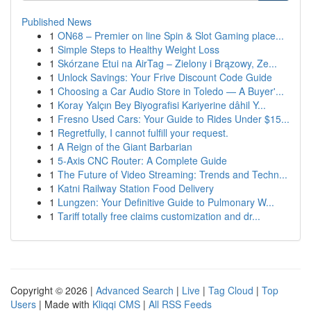
Published News
1
ON68 – Premier on line Spin & Slot Gaming place...
1
Simple Steps to Healthy Weight Loss
1
Skórzane Etui na AirTag – Zielony i Brązowy, Ze...
1
Unlock Savings: Your Frive Discount Code Guide
1
Choosing a Car Audio Store in Toledo — A Buyer'...
1
Koray Yalçın Bey Biyografisi Kariyerine dâhil Y...
1
Fresno Used Cars: Your Guide to Rides Under $15...
1
Regretfully, I cannot fulfill your request.
1
A Reign of the Giant Barbarian
1
5-Axis CNC Router: A Complete Guide
1
The Future of Video Streaming: Trends and Techn...
1
Katni Railway Station Food Delivery
1
Lungzen: Your Definitive Guide to Pulmonary W...
1
Tariff totally free claims customization and dr...
Copyright © 2026 |
Advanced Search
|
Live
|
Tag Cloud
|
Top
Users
| Made with
Kliqqi CMS
|
All RSS Feeds