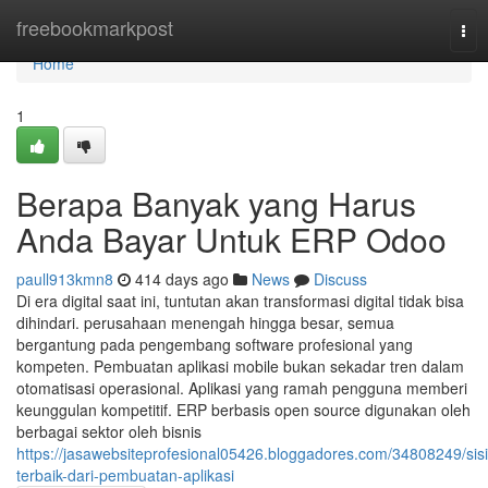
Home
freebookmarkpost
Tog
nav
Home
1
Berapa Banyak yang Harus
Anda Bayar Untuk ERP Odoo
paull913kmn8
414 days ago
News
Discuss
Di era digital saat ini, tuntutan akan transformasi digital tidak bisa
dihindari. perusahaan menengah hingga besar, semua
bergantung pada pengembang software profesional yang
kompeten. Pembuatan aplikasi mobile bukan sekadar tren dalam
otomatisasi operasional. Aplikasi yang ramah pengguna memberi
keunggulan kompetitif. ERP berbasis open source digunakan oleh
berbagai sektor oleh bisnis
https://jasawebsiteprofesional05426.bloggadores.com/34808249/sisi
terbaik-dari-pembuatan-aplikasi