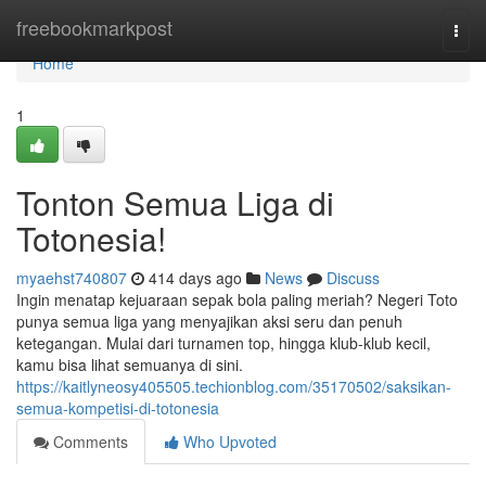
Home
freebookmarkpost
Togg
navi
Home
1
Tonton Semua Liga di
Totonesia!
myaehst740807
414 days ago
News
Discuss
Ingin menatap kejuaraan sepak bola paling meriah? Negeri Toto
punya semua liga yang menyajikan aksi seru dan penuh
ketegangan. Mulai dari turnamen top, hingga klub-klub kecil,
kamu bisa lihat semuanya di sini.
https://kaitlyneosy405505.techionblog.com/35170502/saksikan-
semua-kompetisi-di-totonesia
Comments
Who Upvoted