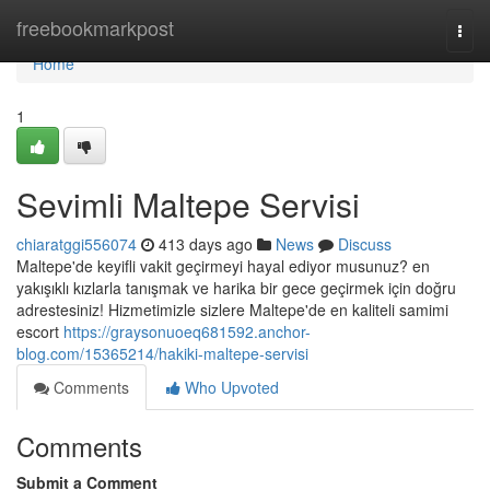
Home
freebookmarkpost
Togg
navi
Home
1
Sevimli Maltepe Servisi
chiaratggi556074
413 days ago
News
Discuss
Maltepe'de keyifli vakit geçirmeyi hayal ediyor musunuz? en
yakışıklı kızlarla tanışmak ve harika bir gece geçirmek için doğru
adrestesiniz! Hizmetimizle sizlere Maltepe'de en kaliteli samimi
escort
https://graysonuoeq681592.anchor-
blog.com/15365214/hakiki-maltepe-servisi
Comments
Who Upvoted
Comments
Submit a Comment