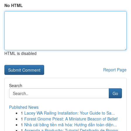
No HTML
HTML is disabled
Report Page
Search
Go
Published News
1
Lacey WA Railing Installation: Your Guide to Sa...
1
Forest Gnome Priest: A Miniature Beacon of Belief
1
Nhà cái bằng tiền mã hóa: Hướng dẫn toàn diện...
1
Aprenda a Produção: Tutorial Detalhado de Promp...