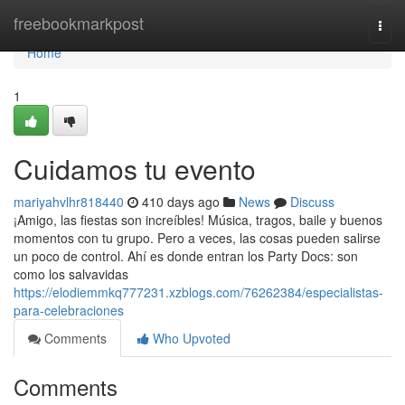
Home
freebookmarkpost
Togg
navi
Home
1
Cuidamos tu evento
mariyahvlhr818440
410 days ago
News
Discuss
¡Amigo, las fiestas son increíbles! Música, tragos, baile y buenos
momentos con tu grupo. Pero a veces, las cosas pueden salirse
un poco de control. Ahí es donde entran los Party Docs: son
como los salvavidas
https://elodiemmkq777231.xzblogs.com/76262384/especialistas-
para-celebraciones
Comments
Who Upvoted
Comments