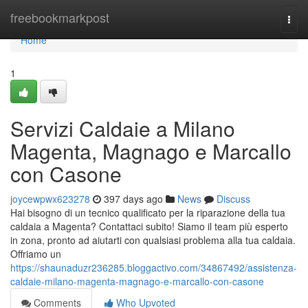
Home
freebookmarkpost
Togg
navi
Home
1
Servizi Caldaie a Milano
Magenta, Magnago e Marcallo
con Casone
joycewpwx623278
397 days ago
News
Discuss
Hai bisogno di un tecnico qualificato per la riparazione della tua
caldaia a Magenta? Contattaci subito! Siamo il team più esperto
in zona, pronto ad aiutarti con qualsiasi problema alla tua caldaia.
Offriamo un
https://shaunaduzr236285.bloggactivo.com/34867492/assistenza-
caldaie-milano-magenta-magnago-e-marcallo-con-casone
Comments
Who Upvoted