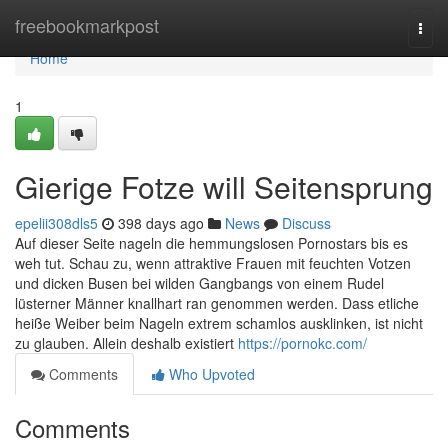
Home
freebookmarkpost
Togg
navi
Home
1
Gierige Fotze will Seitensprung
epelii308dls5
398 days ago
News
Discuss
Auf dieser Seite nageln die hemmungslosen Pornostars bis es
weh tut. Schau zu, wenn attraktive Frauen mit feuchten Votzen
und dicken Busen bei wilden Gangbangs von einem Rudel
lüsterner Männer knallhart ran genommen werden. Dass etliche
heiße Weiber beim Nageln extrem schamlos ausklinken, ist nicht
zu glauben. Allein deshalb existiert
https://pornokc.com/
Comments
Who Upvoted
Comments