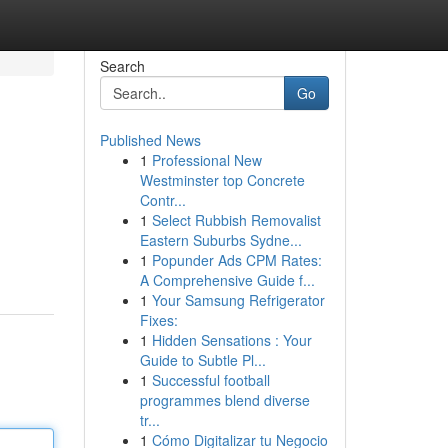
Search
Go
Published News
1
Professional New
Westminster top Concrete
Contr...
1
Select Rubbish Removalist
Eastern Suburbs Sydne...
1
Popunder Ads CPM Rates:
A Comprehensive Guide f...
1
Your Samsung Refrigerator
Fixes:
1
Hidden Sensations : Your
Guide to Subtle Pl...
1
Successful football
programmes blend diverse
tr...
1
Cómo Digitalizar tu Negocio