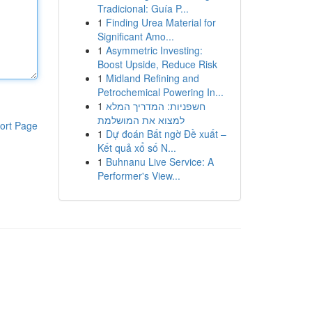
Tradicional: Guía P...
1
Finding Urea Material for
Significant Amo...
1
Asymmetric Investing:
Boost Upside, Reduce Risk
1
Midland Refining and
Petrochemical Powering In...
1
חשפניות: המדריך המלא
למצוא את המושלמת
ort Page
1
Dự đoán Bất ngờ Đề xuất –
Kết quả xổ số N...
1
Buhnanu Live Service: A
Performer's View...