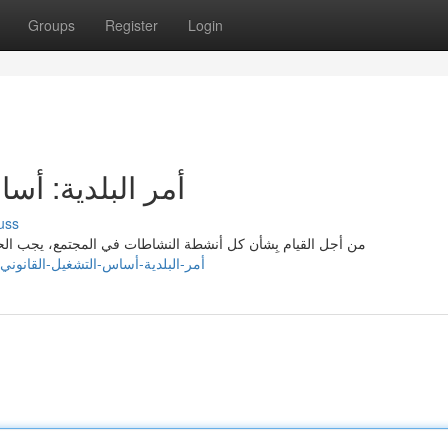
Groups
Register
Login
أمر البلدية: أس
uss
من أجل القيام بِشأن كل أنشطة النشاطات في المجتمع، يجب الحص
41561.eedblog.com/36166551/أمر-البلدية-أساس-التشغيل-القانوني-المنتظم