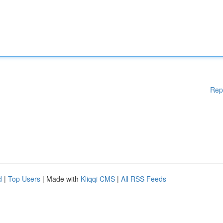
Rep
d
|
Top Users
| Made with
Kliqqi CMS
|
All RSS Feeds