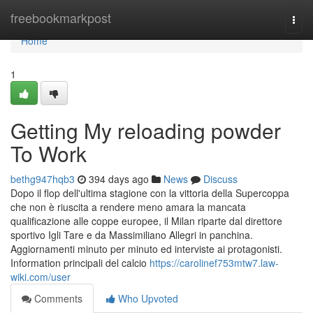
Home
freebookmarkpost
Togg
navi
Home
1
Getting My reloading powder
To Work
bethg947hqb3
394 days ago
News
Discuss
Dopo il flop dell'ultima stagione con la vittoria della Supercoppa
che non è riuscita a rendere meno amara la mancata
qualificazione alle coppe europee, il Milan riparte dal direttore
sportivo Igli Tare e da Massimiliano Allegri in panchina.
Aggiornamenti minuto per minuto ed interviste ai protagonisti.
Information principali del calcio
https://carolinef753mtw7.law-
wiki.com/user
Comments
Who Upvoted