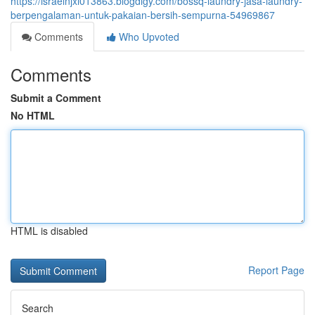
https://israelnjxi013863.blogdigy.com/bossq-laundry-jasa-laundry-
berpengalaman-untuk-pakaian-bersih-sempurna-54969867
Comments
Who Upvoted
Comments
Submit a Comment
No HTML
HTML is disabled
Report Page
Search