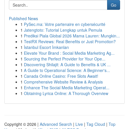
Go
Published News
1
PySec.ma: Votre partenaire en cybersécurité
1
Jatengtoto: Tutorial Lengkap untuk Pemula
1
Prediksi Piala Global 2026 Mama Lauren: Mungkin...
1
TestRX Reviews: Real Benefits or Just Promotion?
1
İstanbul Escort İmkanları
1
Elevate Your Brand : Social Media Marketing Ag...
1
Sourcing the Perfect Provider for Your Ope...
1
Discovering Shilajit: A Guide to Benefits & UK ...
1
A Guide to Operational Science: A Beginner's...
1
Canada Online Casino: Free Slots Await!
1
Comprehensive Website Review & Analysis
1
Enhance The Social Media Marketing Operat...
1
Obtaining Lyrica Online: A Thorough Overview
Copyright © 2026 |
Advanced Search
|
Live
|
Tag Cloud
|
Top