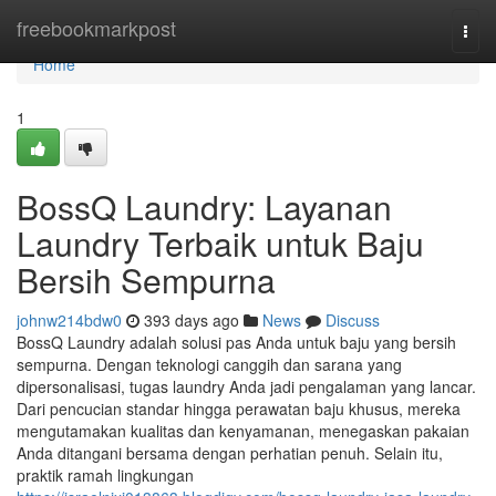
Home
freebookmarkpost
Togg
navi
Home
1
BossQ Laundry: Layanan
Laundry Terbaik untuk Baju
Bersih Sempurna
johnw214bdw0
393 days ago
News
Discuss
BossQ Laundry adalah solusi pas Anda untuk baju yang bersih
sempurna. Dengan teknologi canggih dan sarana yang
dipersonalisasi, tugas laundry Anda jadi pengalaman yang lancar.
Dari pencucian standar hingga perawatan baju khusus, mereka
mengutamakan kualitas dan kenyamanan, menegaskan pakaian
Anda ditangani bersama dengan perhatian penuh. Selain itu,
praktik ramah lingkungan