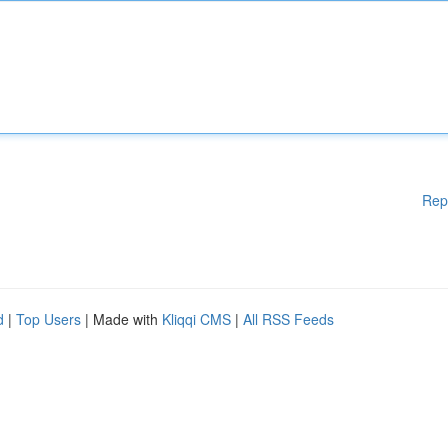
Rep
d
|
Top Users
| Made with
Kliqqi CMS
|
All RSS Feeds