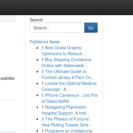
Search
Go
Published News
1
Best Gratis Graphic
Optimizers to Reduce ...
1
Buy Shipping Containers
Online with Nationwide ...
1
The Ultimate Guide to
Football Jersey & Pant Co...
sibilité
1
Locate the Optimal Medical
Coverage : A ...
1
iPhone Cameroun : Les Prix
et Disponibilité
1
Navigating Psychiatric
Hospital Support: A Indi...
1
The Physics of Fortune:
How Rolling Tosses Dete...
1
Programa en Inteligencia