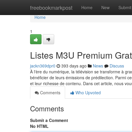
Home
freebookmarkpost
Home
New
Submit
Home
1
Listes M3U Premium Gratu
jackn369dpr0
393 days ago
News
Discuss
À l'ère du numérique, la télévision se transforme à gra
bénéficier de leurs émissions de prédilection. Parmi ce
et leur richesse de contenu. Dans cet article, nous v
Comments
Who Upvoted
Comments
Submit a Comment
No HTML