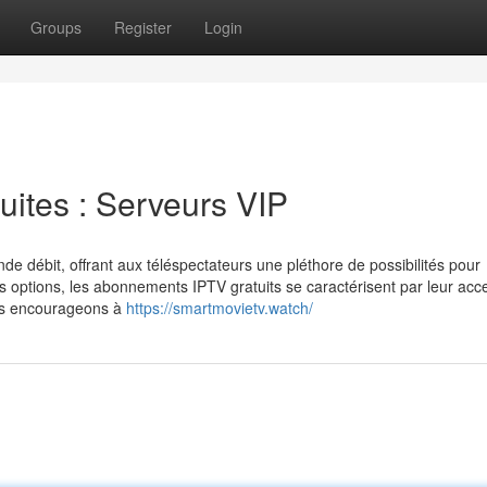
Groups
Register
Login
ites : Serveurs VIP
nde débit, offrant aux téléspectateurs une pléthore de possibilités pour
s options, les abonnements IPTV gratuits se caractérisent par leur acces
ous encourageons à
https://smartmovietv.watch/