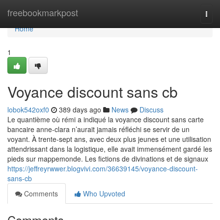
Home
freebookmarkpost
Togg
navi
Home
1
Voyance discount sans cb
lobok542oxf0
389 days ago
News
Discuss
Le quantième où rémi a indiqué la voyance discount sans carte
bancaire anne-clara n’aurait jamais réfléchi se servir de un
voyant. À trente-sept ans, avec deux plus jeunes et une utilisation
attendrissant dans la logistique, elle avait immensément gardé les
pieds sur mappemonde. Les fictions de divinations et de signaux
https://jeffreyrwwer.blogvivi.com/36639145/voyance-discount-
sans-cb
Comments
Who Upvoted
Comments