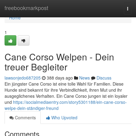
Home
freebookmarkpost
Togg
navi
Home
1
Cane Corso Welpen - Dein
treuer Begleiter
lawsonjedo687205
388 days ago
News
Discuss
Ein jüngster Cane Corso ist eine tolle Wahl für Familien. Diese
Hunde sind bekannt für ihre Verbindlichkeit, ihren Mut und ihr
ausgeglichenes Verhalten. Ein Cane Corso jungen ist ein loyaler
und
https://socialmediaentry.com/story5301188/ein-cane-corso-
welpe-dein-ständiger-freund
Comments
Who Upvoted
Comments