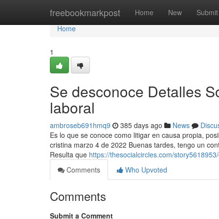
Home
freebookmarkpost
Home
New
Submit
Home
1
Se desconoce Detalles S
laboral
ambroseb691hmq9
385 days ago
News
Discu
Es lo que se conoce como litigar en causa propia, posi
cristina marzo 4 de 2022 Buenas tardes, tengo un cont
Resulta que
https://thesocialcircles.com/story56189
Comments
Who Upvoted
Comments
Submit a Comment