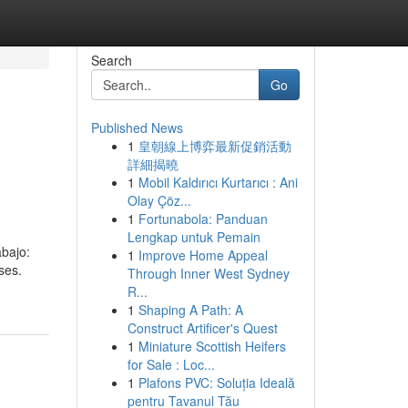
Search
Go
Published News
1
皇朝線上博弈最新促銷活動
詳細揭曉
1
Mobil Kaldırıcı Kurtarıcı : Ani
Olay Çöz...
1
Fortunabola: Panduan
Lengkap untuk Pemain
abajo:
1
Improve Home Appeal
ses.
Through Inner West Sydney
R...
1
Shaping A Path: A
Construct Artificer's Quest
1
Miniature Scottish Heifers
for Sale : Loc...
1
Plafons PVC: Soluția Ideală
pentru Tavanul Tău