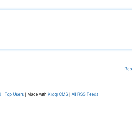
Rep
d
|
Top Users
| Made with
Kliqqi CMS
|
All RSS Feeds