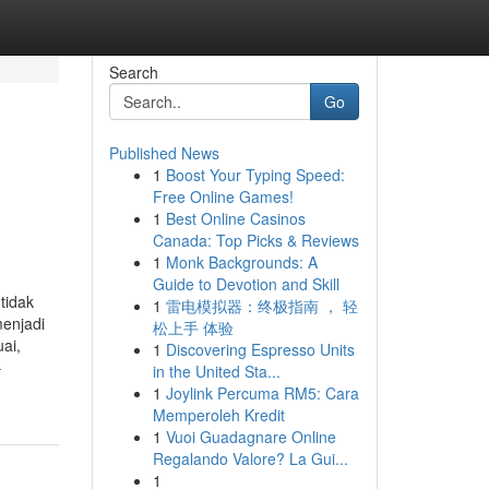
Search
Go
Published News
1
Boost Your Typing Speed:
Free Online Games!
1
Best Online Casinos
Canada: Top Picks & Reviews
1
Monk Backgrounds: A
Guide to Devotion and Skill
tidak
1
雷电模拟器：终极指南 ， 轻
enjadi
松上手 体验
ai,
1
Discovering Espresso Units
-
in the United Sta...
1
Joylink Percuma RM5: Cara
Memperoleh Kredit
1
Vuoi Guadagnare Online
Regalando Valore? La Gui...
1