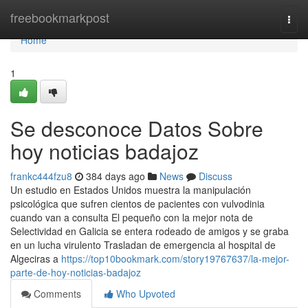
Home
freebookmarkpost
Togg
navi
Home
1
Se desconoce Datos Sobre
hoy noticias badajoz
frankc444fzu8
384 days ago
News
Discuss
Un estudio en Estados Unidos muestra la manipulación
psicológica que sufren cientos de pacientes con vulvodinia
cuando van a consulta El pequeño con la mejor nota de
Selectividad en Galicia se entera rodeado de amigos y se graba
en un lucha virulento Trasladan de emergencia al hospital de
Algeciras a
https://top10bookmark.com/story19767637/la-mejor-
parte-de-hoy-noticias-badajoz
Comments
Who Upvoted