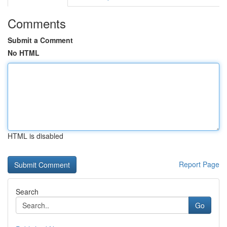
Comments
Submit a Comment
No HTML
HTML is disabled
Report Page
Search
Go