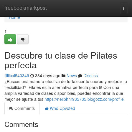
Home
freebookmarkpost
Togg
navi
Home
1
Descubre tu clase de Pilates
perfecta
lilliipxl540349
384 days ago
News
Discuss
¿Buscas una manera efectiva de fortalecer tu cuerpo y mejorar tu
flexibilidad? ¡Pilates es la alternativa perfecta para ti! Con una
amplia variedad de clases disponibles, puedes encontrar la que
mejor se ajuste a tus
https://neilbhhr935735.blogozz.com/profile
Comments
Who Upvoted
Comments