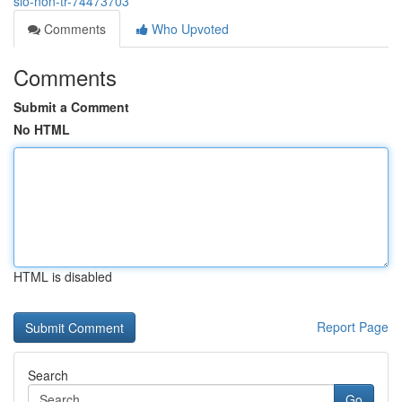
slo-non-tr-74473703
Comments
Who Upvoted
Comments
Submit a Comment
No HTML
HTML is disabled
Report Page
Search
Go