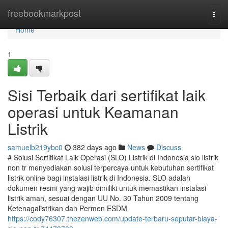
Home
freebookmarkpost
Togg
navi
Home
1
Sisi Terbaik dari sertifikat laik
operasi untuk Keamanan
Listrik
samuelb219ybc0
382 days ago
News
Discuss
# Solusi Sertifikat Laik Operasi (SLO) Listrik di Indonesia slo listrik
non tr menyediakan solusi terpercaya untuk kebutuhan sertifikat
listrik online bagi instalasi listrik di Indonesia. SLO adalah
dokumen resmi yang wajib dimiliki untuk memastikan instalasi
listrik aman, sesuai dengan UU No. 30 Tahun 2009 tentang
Ketenagalistrikan dan Permen ESDM
https://cody76307.thezenweb.com/update-terbaru-seputar-biaya-