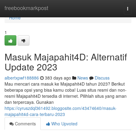
Home
freebookmarkpost
Togg
navi
Home
1
Masuk Majapahit4D: Alternatif
Update 2023
albertxpwf188886
383 days ago
News
Discuss
Mau mencari cara masuk ke Majapahit4D tahun 2023? Berikut
beberapa opsi yang bisa kamu coba! Luas situs resmi dan non-
resmi Majapahit4D tersedia di internet. Pilihlah situs yang aman
dan terpercaya. Gunakan
https://cyruszdql361492.bloggosite.com/43474640/masuk-
majapahit4d-cara-terbaru-2023
Comments
Who Upvoted