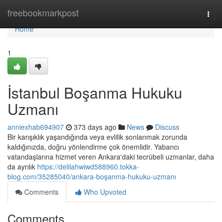
Home
freebookmarkpost
Togg
navi
Home
1
İstanbul Boşanma Hukuku
Uzmanı
anniexhab694907
373 days ago
News
Discuss
Bir karışıklık yaşandığında veya evlilik sonlanmak zorunda
kaldığınızda, doğru yönlendirme çok önemlidir. Yabancı
vatandaşlarına hizmet veren Ankara'daki tecrübeli uzmanlar, daha
da ayrılık
https://delilahwiwd588960.tokka-
blog.com/35285040/ankara-boşanma-hukuku-uzmanı
Comments
Who Upvoted
Comments