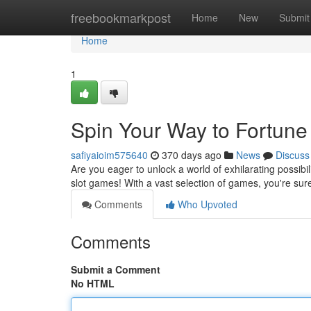
Home
freebookmarkpost
Home
New
Submit
Home
1
Spin Your Way to Fortune
safiyaioim575640
370 days ago
News
Discuss
Are you eager to unlock a world of exhilarating possib
slot games! With a vast selection of games, you're sur
Comments
Who Upvoted
Comments
Submit a Comment
No HTML