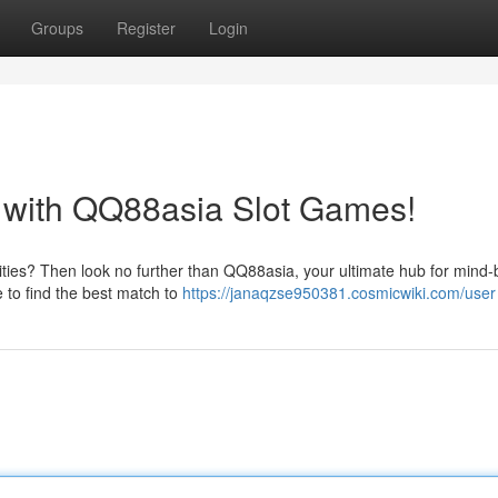
Groups
Register
Login
 with QQ88asia Slot Games!
ilities? Then look no further than QQ88asia, your ultimate hub for mind-
e to find the best match to
https://janaqzse950381.cosmicwiki.com/user