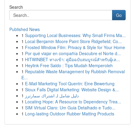
Search
Go
Published News
1
Supporting Local Businesses: Why Small Firms Ma...
1
Local Benjamin Moore Paint Store Ridgefield; Co...
1
Frosted Window Film: Privacy & Style for Your Home
1
Por qué viajar en compañía Descubre el Norte d...
1
HITWINBET ทางเข้า: คู่มือฉบับสมบูรณ์สำหรับผู้เล...
1
Heylink Free Saldo : Tips Mudah Memperoleh
1
Reputable Waste Management by Rubbish Removal
E...
1
E-Mail Marketing Tool Quentn: Eine Bewertung
1
Sioux Falls Digital Marketing: Website Design &...
1
دليل شامل لـ اشتراك سمارترز
1
Locating Hope: A Resource to Dependency Trea...
1
SIM Virtual Claro: Um Guia Detalhado e Tudo...
1
Long-lasting Outdoor Rubber Matting Products