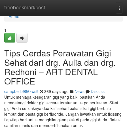
Home
freebookmarkpost
Togg
navi
Home
1
Tips Cerdas Perawatan Gigi
Sehat dari drg. Aulia dan drg.
Redhoni – ART DENTAL
OFFICE
campbellb986zws9
369 days ago
News
Discuss
Untuk menjaga kesegaran gigi yang baik, pastikan Anda
mendatangi dokter gigi secara teratur untuk pemeriksaan. Sikat
gigi Anda setidaknya dua kali sehari pakai sikat gigi berbulu
lembut dan pasta gigi berfluoride. Jangan lewatkan untuk flossing
tiap-tiap hari untuk menghilangkan plak di pada gigi Anda. Batasi
camilan manis dan memperhitungkan untuk