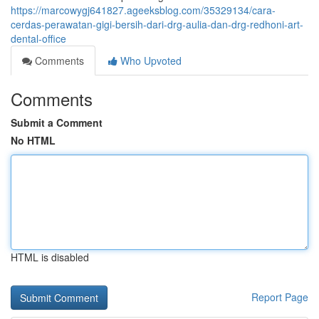
https://marcowygj641827.ageeksblog.com/35329134/cara-
cerdas-perawatan-gigi-bersih-dari-drg-aulia-dan-drg-redhoni-art-
dental-office
Comments
Who Upvoted
Comments
Submit a Comment
No HTML
HTML is disabled
Report Page