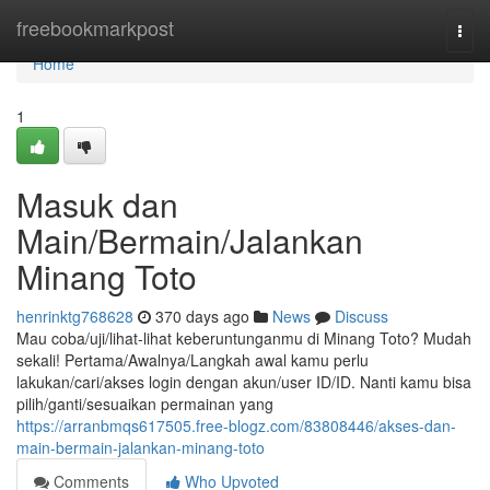
Home
freebookmarkpost
Togg
navi
Home
1
Masuk dan
Main/Bermain/Jalankan
Minang Toto
henrinktg768628
370 days ago
News
Discuss
Mau coba/uji/lihat-lihat keberuntunganmu di Minang Toto? Mudah
sekali! Pertama/Awalnya/Langkah awal kamu perlu
lakukan/cari/akses login dengan akun/user ID/ID. Nanti kamu bisa
pilih/ganti/sesuaikan permainan yang
https://arranbmqs617505.free-blogz.com/83808446/akses-dan-
main-bermain-jalankan-minang-toto
Comments
Who Upvoted