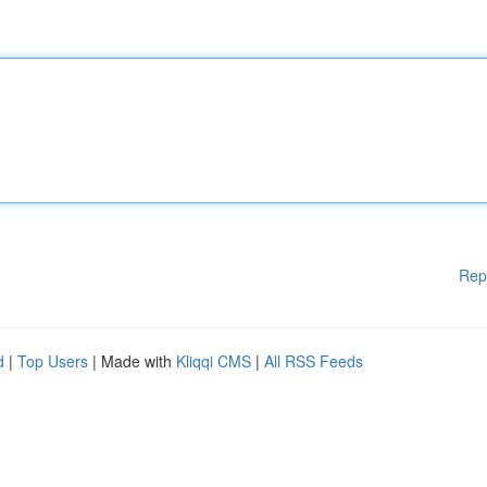
Rep
d
|
Top Users
| Made with
Kliqqi CMS
|
All RSS Feeds