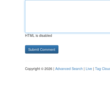
HTML is disabled
Copyright © 2026 |
Advanced Search
|
Live
|
Tag Clou