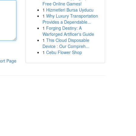
Free Online Games!
1
Hizmetleri Bursa Uyducu
1
Why Luxury Transportation
Provides a Dependable...
1
Forging Destiny: A
Warforged Artificer's Guide
1
This Cloud Disposable
Device : Our Compreh...
1
Cebu Flower Shop
ort Page