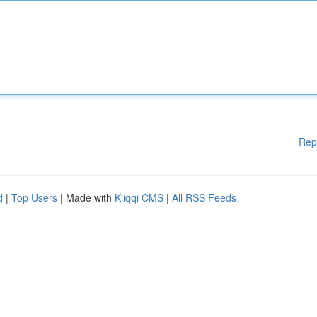
Rep
d
|
Top Users
| Made with
Kliqqi CMS
|
All RSS Feeds