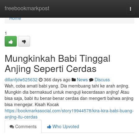
Home
freebookmarkpost
Togg
navi
Home
1
Mungkinkah Babi Tinggal
Anjing Seperti Cerdas
dillanfjdw525632
366 days ago
News
Discuss
Wah, coba amati babi yang. Dia membuang tahi ke arah anjing.
Mungkin dia bermaksud untuk menguji kecerdasan anjing! Atau
bisa saja, babi itu benar-benar cerdas dan mengerti bahwa anjing
bisa mengejar. Kisah Kocak
https://bookmarkssocial.com/story19944578/kira-kira-babi-buang-
anjing-itu-cerdas
Comments
Who Upvoted