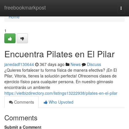
Home
freebookmarkpost
Togg
navi
Home
1
Encuentra Pilates en El Pilar
janedadf130644
367 days ago
News
Discuss
¿Quieres fortalecer tu forma física de manera efectiva? ¡En El
Pilar, Vitoria, tienes la solución perfecta! Ofrecemos clases de
ejercicio físico para cualquier persona. En nuestro gimnasio
encontrarás un ambiente
https://vietbizdirectory.com/listings13222938/pilates-en-el-pilar
Comments
Who Upvoted
Comments
Submit a Comment