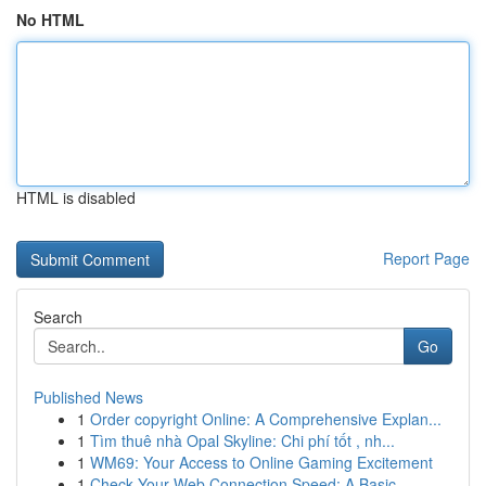
No HTML
HTML is disabled
Report Page
Search
Go
Published News
1
Order copyright Online: A Comprehensive Explan...
1
Tìm thuê nhà Opal Skyline: Chi phí tốt , nh...
1
WM69: Your Access to Online Gaming Excitement
1
Check Your Web Connection Speed: A Basic ...