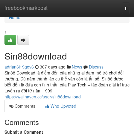
Home
freebookmarkpost
Togg
navi
Home
1
Sin88download
adrian6i19gov6
367 days ago
News
Discuss
Sin88 Download là điểm đến của những ai đam mê trò chơi đổi
thưởng. Dù năm thành lập cụ thể vẫn còn là ẩn số, Sin88 được
biết đến là đứa con tinh thần của Play Tech – tập đoàn giải trí trực
tuyến ra đời từ năm 1999
https://wallhaven.cc/user/sin88download
Comments
Who Upvoted
Comments
Submit a Comment