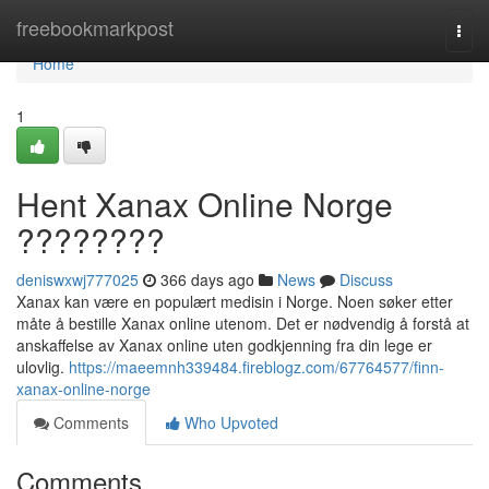
Home
freebookmarkpost
Togg
navi
Home
1
Hent Xanax Online Norge
????????
deniswxwj777025
366 days ago
News
Discuss
Xanax kan være en populært medisin i Norge. Noen søker etter
måte å bestille Xanax online utenom. Det er nødvendig å forstå at
anskaffelse av Xanax online uten godkjenning fra din lege er
ulovlig.
https://maeemnh339484.fireblogz.com/67764577/finn-
xanax-online-norge
Comments
Who Upvoted
Comments