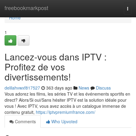
Home
freebookmarkpost
Togg
navi
Home
1
Lancez-vous dans IPTV :
Profitez de vos
divertissements!
delilahvwxf817527
363 days ago
News
Discuss
Vous adorez les films, les séries TV et les événements sportifs en
direct? Alors/Si oui/Sans hésiter IPTV est la solution idéale pour
vous ! Avec IPTV, vous avez accès à un catalogue immense de
contenu gratuit,
https://iptvpremiumfrance.com/
Comments
Who Upvoted