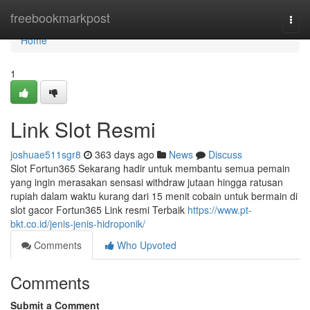
Home
freebookmarkpost
Togg
navi
Home
1
Link Slot Resmi
joshuae511sgr8
363 days ago
News
Discuss
Slot Fortun365 Sekarang hadir untuk membantu semua pemain
yang ingin merasakan sensasi withdraw jutaan hingga ratusan
rupiah dalam waktu kurang dari 15 menit cobain untuk bermain di
slot gacor Fortun365 Link resmi Terbaik
https://www.pt-
bkt.co.id/jenis-jenis-hidroponik/
Comments
Who Upvoted
Comments
Submit a Comment