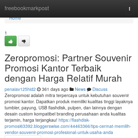
Home
freebookmarkpost
Togg
navi
Home
1
Zeropromosi: Partner Souvenir
Promosi Kantor Terbaik
dengan Harga Relatif Murah
penaiav125hid2
361 days ago
News
Discuss
Zeropromosi adalah mitra terpercaya untuk kebutuhan souvenir
promosi kantor. Dapatkan produk memiliki kualitas tinggi layaknya
tumbler, payung, USB flashdisk, pulpen, dan lainnya dengan
desain custom kompatibel branding perusahaan anda kualitas
terjamin, harga terjangkau!
https://flashdisk-
promosi63392.bloggerswise.com/44463366/tips-cermat-memilih-
vendor-souvenir-promosi-profesional-untuk-usaha-anda