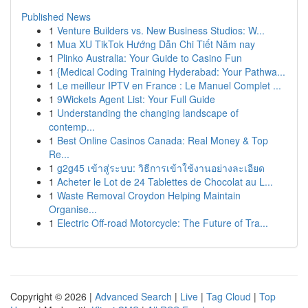
Published News
1
Venture Builders vs. New Business Studios: W...
1
Mua XU TikTok Hướng Dẫn Chi Tiết Năm nay
1
Plinko Australia: Your Guide to Casino Fun
1
{Medical Coding Training Hyderabad: Your Pathwa...
1
Le meilleur IPTV en France : Le Manuel Complet ...
1
9Wickets Agent List: Your Full Guide
1
Understanding the changing landscape of
contemp...
1
Best Online Casinos Canada: Real Money & Top
Re...
1
g2g45 เข้าสู่ระบบ: วิธีการเข้าใช้งานอย่างละเอียด
1
Acheter le Lot de 24 Tablettes de Chocolat au L...
1
Waste Removal Croydon Helping Maintain
Organise...
1
Electric Off-road Motorcycle: The Future of Tra...
Copyright © 2026 |
Advanced Search
|
Live
|
Tag Cloud
|
Top