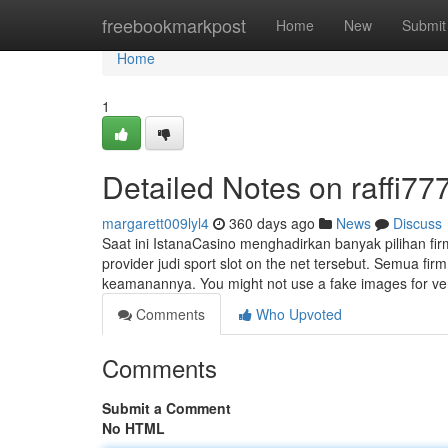
Home
freebookmarkpost
Home
New
Submit
Home
1
Detailed Notes on raffi77
margarett009lyl4
360 days ago
News
Discuss
Saat ini IstanaCasino menghadirkan banyak pilihan firm
provider judi sport slot on the net tersebut. Semua fir
keamanannya. You might not use a fake images for veri
Comments
Who Upvoted
Comments
Submit a Comment
No HTML