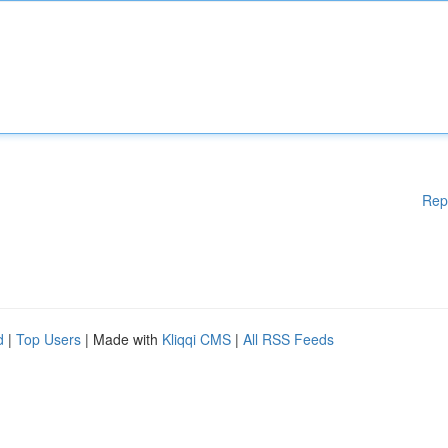
Rep
d
|
Top Users
| Made with
Kliqqi CMS
|
All RSS Feeds